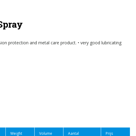
Spray
on protection and metal care product. • very good lubricating
Weight
Volume
Aantal
Prijs