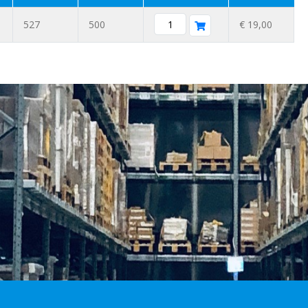
527
500
€ 19,00