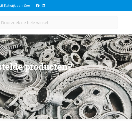
B Katwijk aan Zee
ch
earch
stelde producten?