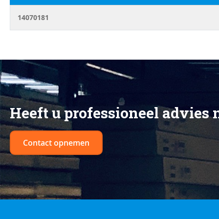
begin
van
14070181
de
afbeeldingen-
gallerij
Heeft u professioneel advies 
Contact opnemen