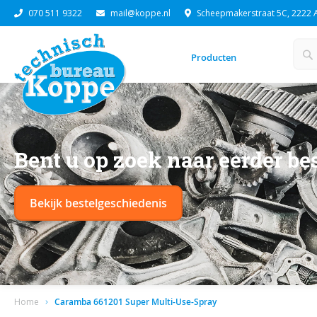
070 511 9322
mail@koppe.nl
Scheepmakerstraat 5C, 2222 A
GA
NAAR
DE
INHOUD
Producten
Sear
S
Bent u op zoek naar eerder be
Bekijk bestelgeschiedenis
Home
Caramba 661201 Super Multi-Use-Spray